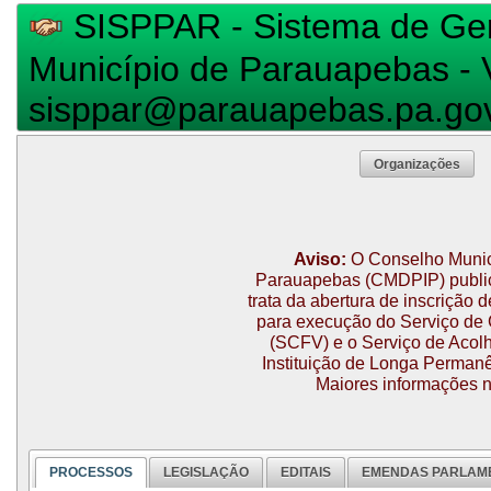
SISPPAR - Sistema de Ger
Município de Parauapebas - V
sisppar@parauapebas.pa.gov
Organizações
Aviso:
O Conselho Munici
Parauapebas (CMDPIP) public
trata da abertura de inscrição
para execução do Serviço de 
(SCFV) e o Serviço de Acolhi
Instituição de Longa Perman
Maiores informações 
PROCESSOS
LEGISLAÇÃO
EDITAIS
EMENDAS PARLAM